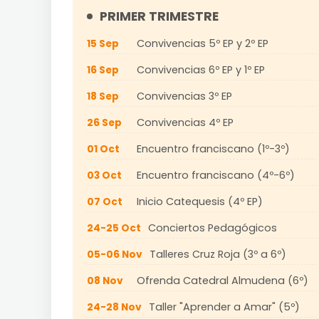
PRIMER TRIMESTRE
Convivencias 5º EP y 2º EP
15 Sep
Convivencias 6º EP y 1º EP
16 Sep
Convivencias 3º EP
18 Sep
Convivencias 4º EP
26 Sep
Encuentro franciscano (1º-3º)
01 Oct
Encuentro franciscano (4º-6º)
03 Oct
Inicio Catequesis (4º EP)
07 Oct
Conciertos Pedagógicos
24-25 Oct
Talleres Cruz Roja (3º a 6º)
05-06 Nov
Ofrenda Catedral Almudena (6º)
08 Nov
Taller "Aprender a Amar" (5º)
24-28 Nov