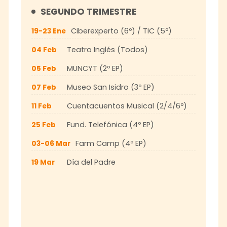
SEGUNDO TRIMESTRE
Ciberexperto (6º) / TIC (5º)
19-23 Ene
Teatro Inglés (Todos)
04 Feb
MUNCYT (2º EP)
05 Feb
Museo San Isidro (3º EP)
07 Feb
Cuentacuentos Musical (2/4/6º)
11 Feb
Fund. Telefónica (4º EP)
25 Feb
Farm Camp (4º EP)
03-06 Mar
Día del Padre
19 Mar