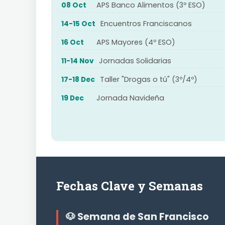
APS Banco Alimentos (3º ESO)
08 Oct
Encuentros Franciscanos
14-15 Oct
APS Mayores (4º ESO)
16 Oct
Jornadas Solidarias
11-14 Nov
Taller "Drogas o tú" (3º/4º)
17-18 Dec
Jornada Navideña
19 Dec
Fechas Clave y Semanas
🐶 Semana de San Francisco