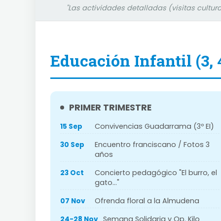
"Las actividades detalladas (visitas cultu
Educación Infantil (3, 
PRIMER TRIMESTRE
Convivencias Guadarrama (3º EI)
15 Sep
Encuentro franciscano / Fotos 3
30 Sep
años
Concierto pedagógico "El burro, el
23 Oct
gato..."
Ofrenda floral a la Almudena
07 Nov
Semana Solidaria y Op. Kilo
24-28 Nov