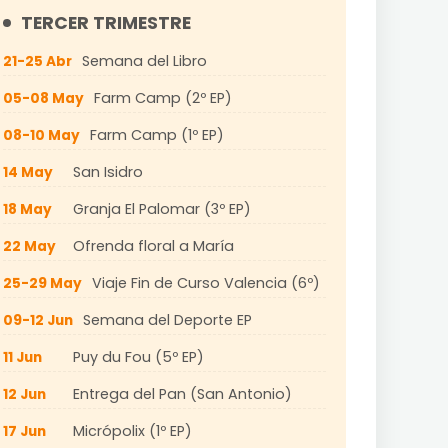
TERCER TRIMESTRE
Semana del Libro
21-25 Abr
Farm Camp (2º EP)
05-08 May
Farm Camp (1º EP)
08-10 May
San Isidro
14 May
Granja El Palomar (3º EP)
18 May
Ofrenda floral a María
22 May
Viaje Fin de Curso Valencia (6º)
25-29 May
Semana del Deporte EP
09-12 Jun
Puy du Fou (5º EP)
11 Jun
Entrega del Pan (San Antonio)
12 Jun
Micrópolix (1º EP)
17 Jun